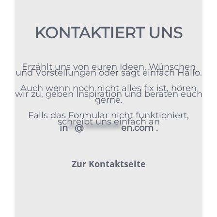
KONTAKTIERT UNS
Erzählt uns von euren Ideen, Wünschen
und Vorstellungen oder sagt einfach Hallo.
Auch wenn noch nicht alles fix ist, hören
wir zu, geben Inspiration und beraten euch
gerne.
Falls das Formular nicht funktioniert,
schreibt uns einfach an
in
**
@
***********
en.com
.
Zur Kontaktseite