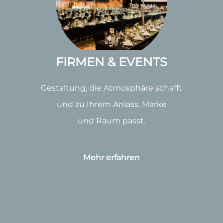
FIRMEN & EVENTS
Gestaltung, die Atmosphäre schafft
und zu Ihrem Anlass, Marke
und Raum passt.
Mehr erfahren