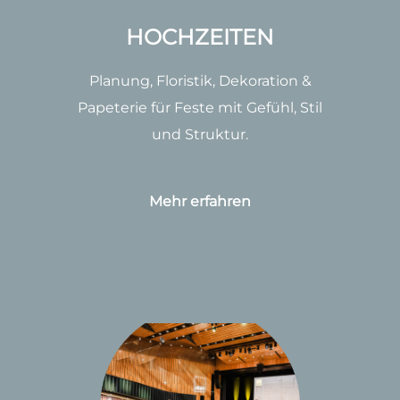
HOC
HZ
EITEN
Planung, Floristik, Dekoration &
Papeterie für Feste mit Gefühl, Stil
und Struktur.
Mehr erfahren