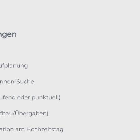
ngen
ufplanung
:innen-Suche
ufend oder punktuell)
Aufbau/Übergaben)
nation am Hochzeitstag