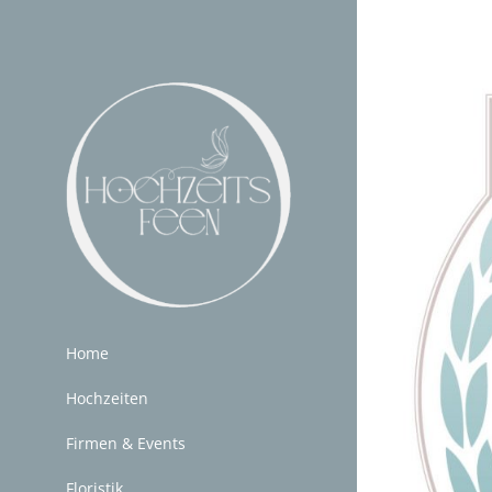
Zum
Inhalt
Zeige
springen
grösseres
Bild
Home
Hochzeiten
Firmen & Events
Floristik