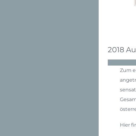
2018 A
Zum er
angetr
sensati
Gesamt
österr
Hier f