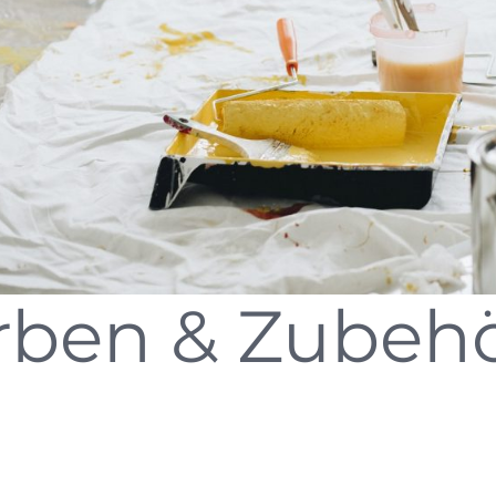
rben & Zubehö
 uns kurz, was Ihr nächstes Projekt ist. Wir brauchen dazu keinerlei
 erfolgt dann so schnell wie möglich. Dann besprechen wir gemei