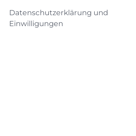
Datenschutzerklärung und
Einwilligungen
Grundsätzlich eines vorweg; Wir respektieren deine
Privatsphäre und dein Recht auf angemessene Kontrolle
deiner personenbezogenen Daten. Unsere allgemeinen
Richtlinien sind einfach. Wir legen klar und deutlich dar,
welche Daten wir erfassen und warum wir das tun. Deine
Daten werden von uns besonders geschützt. Wir
verkaufen deine Daten nicht an Dritte – weder aktuell
noch in Zukunft.
Inhaltsverzeichnis
1. Zielsetzung und verantwortliche Stelle
2. Grundsätzliche Angaben zur Datenverarbeitung