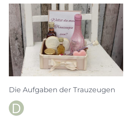
Zeige
grösseres
Bild
Die Aufgaben der Trauzeugen
D
ie Aufgabe der Trauzeugen ist was ganz
besonders. Sie sind die Zeit bis zum
großen Tag der Halt, die Beruhigung und die
Stärkung bei Entscheidungen. Diese Auswahl