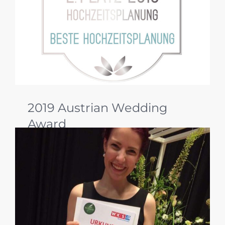
2019 Austrian Wedding
Award
Was für ein Jahr! Beim Austrian Wedding Award
2019 durften wir uns gleich über drei
Auszeichnungen freuen: zwei 3. Plätze in den
Kategorien Papeterie Gesamtkonzept und
Wedding Design