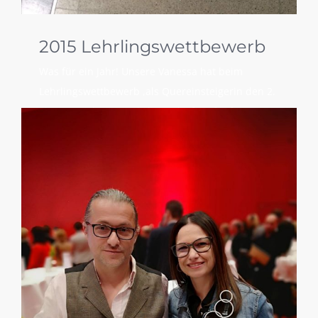
2015 Lehrlingswettbewerb
Was für ein Jahr! Unsere Vanessa hat beim
Lehrlingswettbewerb ,als Quereinsteigerin den 2.
Platz erreicht. Die Lehrlinge durften fünf
technisch anspruchsvolle Werkstücke anfertigen.
Gefragt waren dabei nicht nur