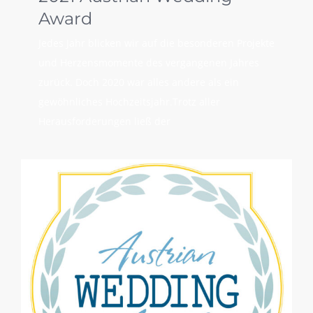
Award
Jedes Jahr blicken wir auf die besonderen Projekte
und Herzensmomente des vergangenen Jahres
zurück. Doch 2020 war alles andere als ein
gewöhnliches Hochzeitsjahr.Trotz aller
Herausforderungen ließ der