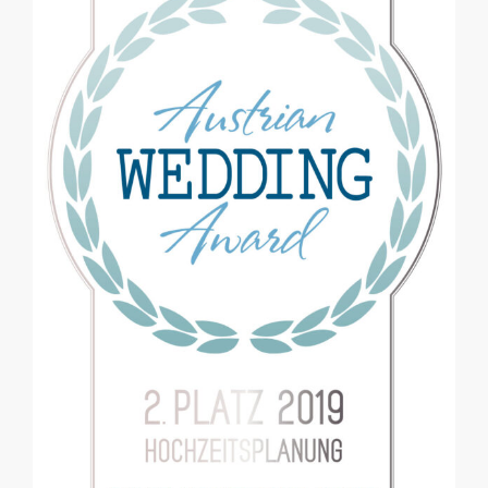
And the winner is … hieß es in diesem Jahr für
unser Projekt, genauer gesagt für unser Styled
Shooting mit dem Thema „Mystical Nostalgia“.
Zusätzlich durften wir uns