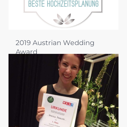
2019 Austrian Wedding
Award
Was für ein Jahr! Beim Austrian Wedding Award
2019 durften wir uns gleich über drei
Auszeichnungen freuen: zwei 3. Plätze in den
Kategorien Papeterie Gesamtkonzept und
Wedding Design