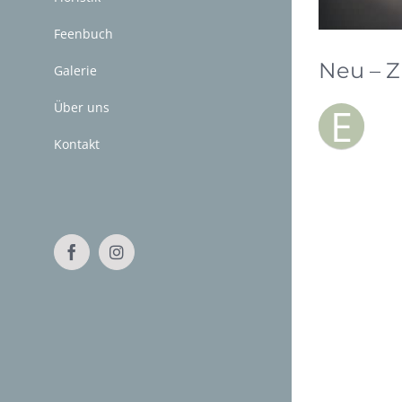
Feenbuch
Neu – Z
Galerie
Über uns
E
ndli
Ziga
Kontakt
Facebook
Instagram