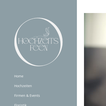
Zum
Inhalt
Zeige
springen
grösseres
Bild
Home
Hochzeiten
Firmen & Events
Floristik