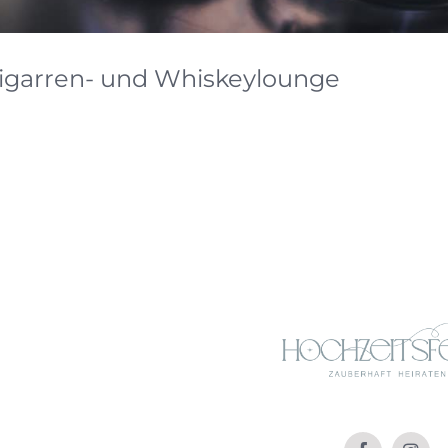
igarren- und Whiskeylounge
ch gibt es jetzt auch was Besonders für die Männer. Eine Men’s Bar
rren- und Whiskeylounge. … natürlich auch für Frauen.