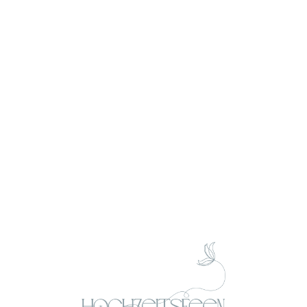
besonders. Sie sind die Zeit bis zum großen Tag
der Halt, die Beruhigung und die Stärkung bei
Entscheidungen. Diese Auswahl muss mit
Bedacht entschieden werden. Daher ist es